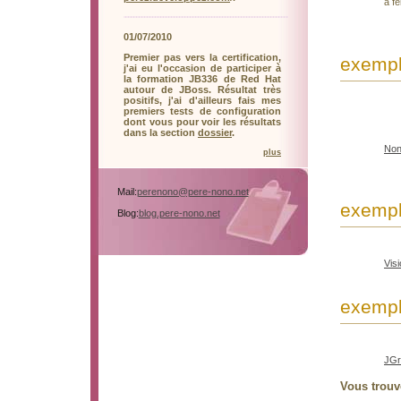
à f
01/07/2010
Premier pas vers la certification,
exempl
j'ai eu l'occasion de participer à
la formation JB336 de Red Hat
autour de JBoss. Résultat très
positifs, j'ai d'ailleurs fais mes
premiers tests de configuration
dont vous pour voir les résultats
dans la section
dossier
.
No
plus
Mail:
perenono@pere-nono.net
exempl
Blog:
blog.pere-nono.net
Visi
exempl
JGr
Vous trouv