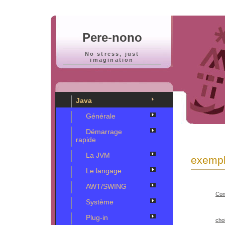
Pere-nono
No stress, just
imagination
Java
Générale
Démarrage
rapide
La JVM
exempl
Le langage
AWT/SWING
Con
Système
Plug-in
cho