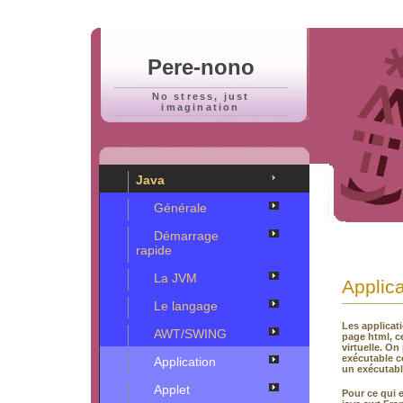
Pere-nono
No stress, just
imagination
Java
Générale
Démarrage
rapide
La JVM
Applica
Le langage
Les applicati
AWT/SWING
page html, c
virtuelle. O
exécutable c
Application
un exécutabl
Applet
Pour ce qui 