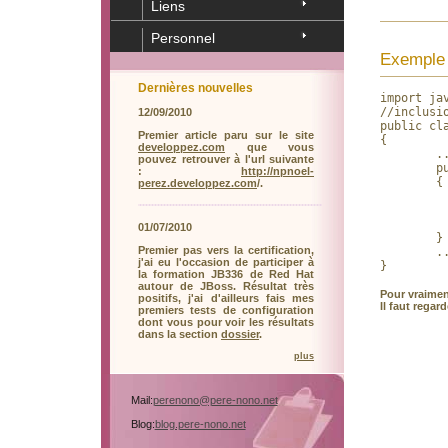
Liens
Personnel
Exemple 
Dernières nouvelles
import jav
//inclusi
12/09/2010
public cla
Premier article paru sur le site
{

developpez.com
que vous
	...

pouvez retrouver à l'url suivante
	public static void main(String arg[])

:
http://npnoel-
	{

perez.developpez.com
/.
		Graphique ecran = ne
		ecran.setsize
		ecran.setVisi
01/07/2010
	}

Premier pas vers la certification,
	...

j'ai eu l'occasion de participer à
}  
la formation JB336 de Red Hat
autour de JBoss. Résultat très
Pour vraiment
positifs, j'ai d'ailleurs fais mes
Il faut regar
premiers tests de configuration
dont vous pour voir les résultats
dans la section
dossier
.
plus
Mail:
perenono@pere-nono.net
Blog:
blog.pere-nono.net