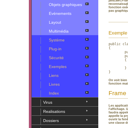
java.awt.Fra
reconnaissabl
Objets graphiques
fonction exéc
pas graphiqu
Evénements
Layout
Multimédia
Exemple 
Système
public cla
{

Plug-in
        pu
 	public static void main(String arg[])

Sécurité
	{

		System.out.printl
Exemples
	}

}  
Liens
On voit bien 
fonction mai
Livres
Frame
Index
Virus
Les applicat
l'affichage. 
Realisations
faudra appel
appelle la p
ouvrir la fe
Dossiers
une classe d