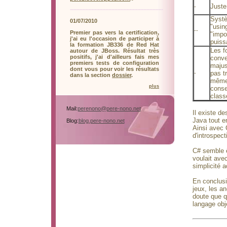
Juste
-
Systè
01/07/2010
"using
--
Premier pas vers la certification,
"impo
j'ai eu l'occasion de participer à
puiss
la formation JB336 de Red Hat
Les f
autour de JBoss. Résultat très
positifs, j'ai d'ailleurs fais mes
conve
premiers tests de configuration
majus
dont vous pour voir les résultats
pas t
-
dans la section
dossier
.
même 
plus
conse
class
Mail:
perenono@pere-nono.net
Il existe d
Java tout en
Blog:
blog.pere-nono.net
Ainsi avec C
d'introspec
C# semble ê
voulait ave
simplicité 
En conclusi
jeux, les a
doute que q
langage obj