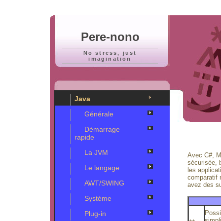
Pere-nono
No stress, just
imagination
Java
Générale
Démarrage
rapide
La JVM
Avec C#, Mi
sécurisée, b
Le langage
les applicat
comparatif 
AWT/SWING
avez des s
Système
Possib
Plug-in
simpl
++