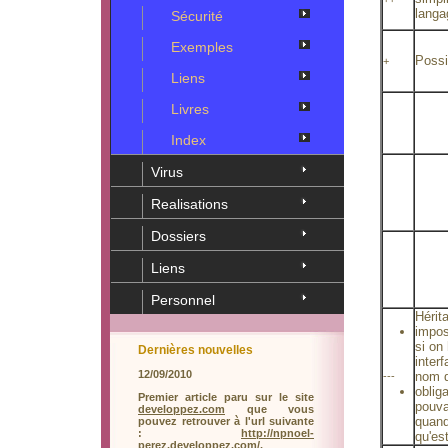
langa
Sécurité
Exemples
Possi
+
Liens
Livres
Index
Virus
Realisations
Dossiers
Liens
Personnel
Hérit
impos
si on
Dernières nouvelles
inter
12/09/2010
nom q
---
oblig
Premier article paru sur le site
pouva
developpez.com
que vous
quand
pouvez retrouver à l'url suivante
:
http://npnoel-
qu'est
perez.developpez.com
/.