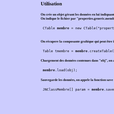
Utilisation
On crée un objet gérant les données en lui indiquant
On indique le fichier par "properties.generic.memb
 CTable 
membre
 = new CTable("propert
On récupere la composante grahique qui peut être 
 Table tmembre = 
membre
Chargement des données contenues dans "obj", on appe
membre
.load(obj);
Sauvegarde les données, on appele la fonction save qu
 JNClassMembre[] param = 
membre
.save